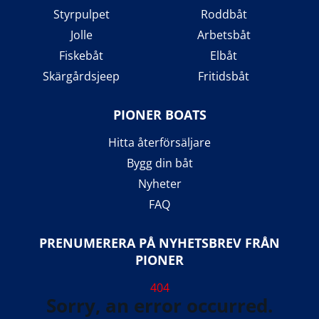
Styrpulpet
Roddbåt
Jolle
Arbetsbåt
Fiskebåt
Elbåt
Skärgårdsjeep
Fritidsbåt
PIONER BOATS
Hitta återförsäljare
Bygg din båt
Nyheter
FAQ
PRENUMERERA PÅ NYHETSBREV FRÅN
PIONER
404
Sorry, an error occurred.