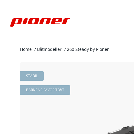
Home
/
Båtmodeller
/
260 Steady by Pioner
STABIL
BARNENS FAVORITBÅT