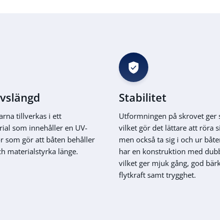
ivslängd
Stabilitet
rna tillverkas i ett
Utformningen på skrovet ger s
rial som innehåller en UV-
vilket gör det lättare att röra s
or som gör att båten behåller
men också ta sig i och ur båt
ch materialstyrka länge.
har en konstruktion med dubb
vilket ger mjuk gång, god bär
flytkraft samt trygghet.