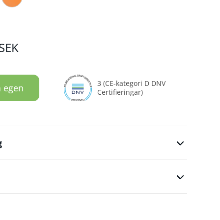
SEK
3 (CE-kategori D DNV
n egen
Certifieringar)
g