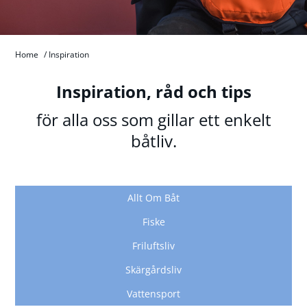
Home
/
Inspiration
Inspiration, råd och tips
för alla oss som gillar ett enkelt
båtliv.
Allt Om Båt
Fiske
Friluftsliv
Skärgårdsliv
Vattensport