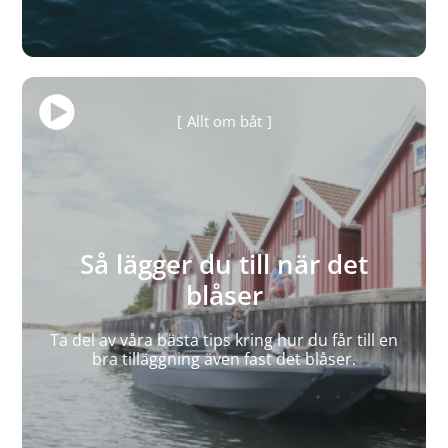
Allt om båt
Så lägger du till när det
blåser
Ta del av våra bästa tips kring hur du får till en
bra tilläggning även fast det blåser.