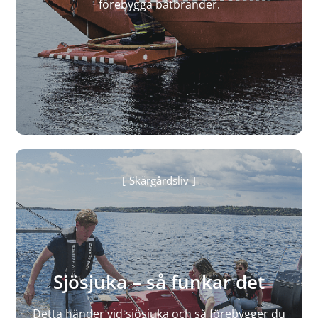
förebygga båtbränder.
Skärgårdsliv
Sjösjuka – så funkar det
Detta händer vid sjösjuka och så förebygger du