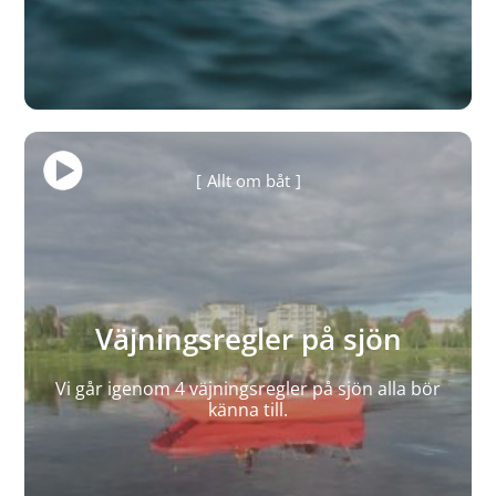
Allt om båt
Väjningsregler på sjön
Vi går igenom 4 väjningsregler på sjön alla bör
känna till.