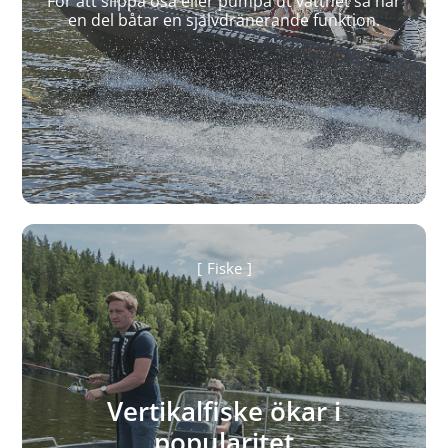
För att slippa ösa eller pumpa ut vattnet så har
en del båtar en självdränerande funktion.
Fiske
Vertikalfiske ökar i
popularitet