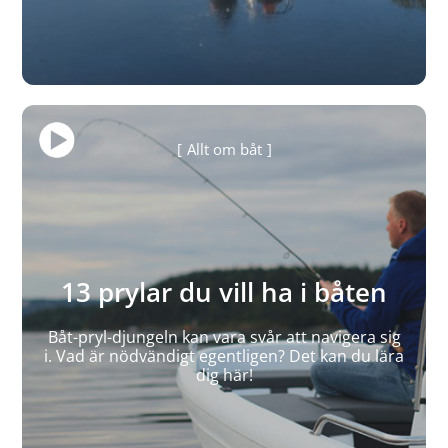
Allt om båt
13 prylar du vill ha i båten
Båt-pryl-djungeln kan vara svår att navigera sig
i. Vad är nödvändigt egentligen? Det kan du lära
dig här!