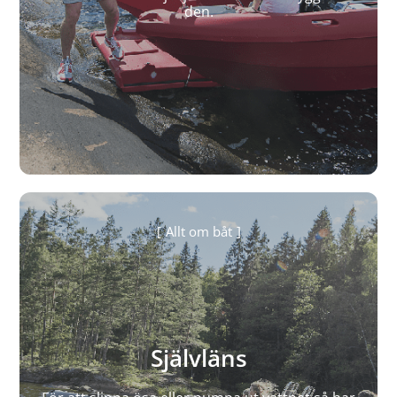
den.
Allt om båt
Självläns