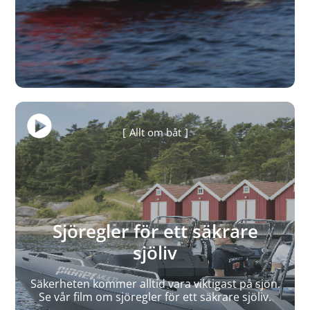
Allt om båt
Sjöregler för ett säkrare
sjöliv
Säkerheten kommer alltid vara viktigast på sjön.
Se vår film om sjöregler för ett säkrare sjöliv.