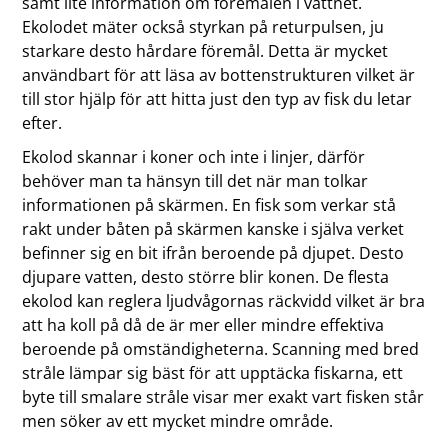
samt lite information om föremålen i vattnet.
Ekolodet mäter också styrkan på returpulsen, ju
starkare desto hårdare föremål. Detta är mycket
användbart för att läsa av bottenstrukturen vilket är
till stor hjälp för att hitta just den typ av fisk du letar
efter.
Ekolod skannar i koner och inte i linjer, därför
behöver man ta hänsyn till det när man tolkar
informationen på skärmen. En fisk som verkar stå
rakt under båten på skärmen kanske i själva verket
befinner sig en bit ifrån beroende på djupet. Desto
djupare vatten, desto större blir konen. De flesta
ekolod kan reglera ljudvågornas räckvidd vilket är bra
att ha koll på då de är mer eller mindre effektiva
beroende på omständigheterna. Scanning med bred
stråle lämpar sig bäst för att upptäcka fiskarna, ett
byte till smalare stråle visar mer exakt vart fisken står
men söker av ett mycket mindre område.