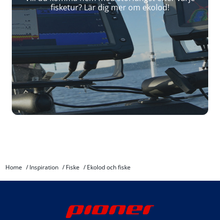
fisketur? Lär dig mer om ekolod!
Home
/
Inspiration
/
Fiske
/
Ekolod och fiske