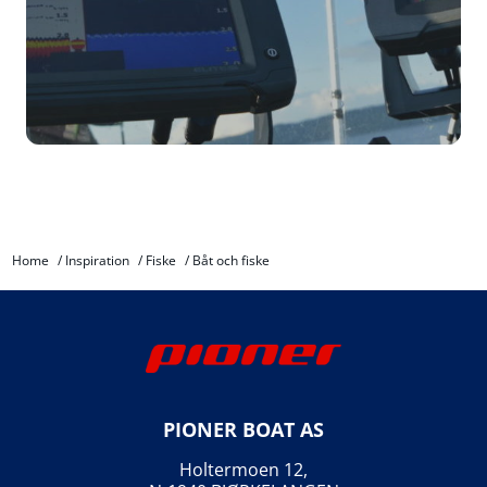
Home
/
Inspiration
/
Fiske
/
Båt och fiske
PIONER BOAT AS
Holtermoen 12,