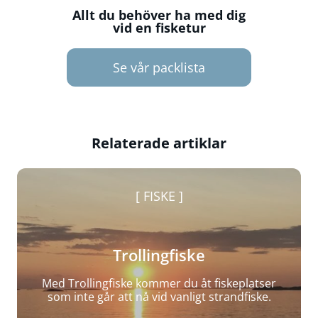
Allt du behöver ha med dig
vid en fisketur
Se vår packlista
Relaterade artiklar
FISKE
Trollingfiske
Med Trollingfiske kommer du åt fiskeplatser
som inte går att nå vid vanligt strandfiske.