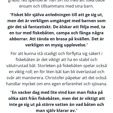
grabb. Nu spenderar han sin tid med att fiska både
ensam och tillsammans med sina barn.
”
Fisket blir själva anledningen till att ge sig ut,
men det är verkligen umgänget med barnen som
gör det så fantastiskt. De älskar att följa med, ta
en tur med fiskebåten, campa och fånga några
abborrar. Att tända en brasa på kvällen. Det är
verkligen en mysig upplevelse.
”
För att kunna stå stadigt och förflytta sig säkert i
fiskebåten är det viktigt att ha en stabil och
välutrustad båt. Storleken på fiskebåten spelar också
en viktig roll; en för liten båt kan bli överlastad och
svår att manövrera. Christofer påpekar att det också
handlar mycket om ens egen erfarenhet och sjövana.
”
En vacker dag med lite vind kan man fiska på
olika sätt från fiskebåten, men det är viktigt att
inte ge sig ut på större vatten än vad båten och
man själv klarar av.
”