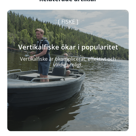
FISKE
Vertikalfiske ökar i popularitet
Vertikalfiske är okomplicerat, effektivt och
väldigt roligt.