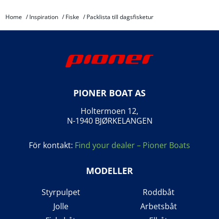
Home
/
Inspiration
/
Fiske
/
Packlista till dagsfisketur
PIONER BOAT AS
Holtermoen 12,
N-1940 BJØRKELANGEN
För kontakt:
Find your dealer – Pioner Boats
MODELLER
Styrpulpet
Roddbåt
Jolle
Arbetsbåt