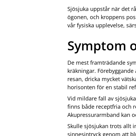
Sjösjuka uppstår när det r
ögonen, och kroppens posi
vår fysiska upplevelse, särs
Symptom oc
De mest framträdande symp
kräkningar. Förebyggande å
resan, dricka mycket vätsk
horisonten för en stabil r
Vid mildare fall av sjösju
finns både receptfria och r
Akupressurarmband kan oc
Skulle sjösjukan trots all
sinnesintryck genom att bl