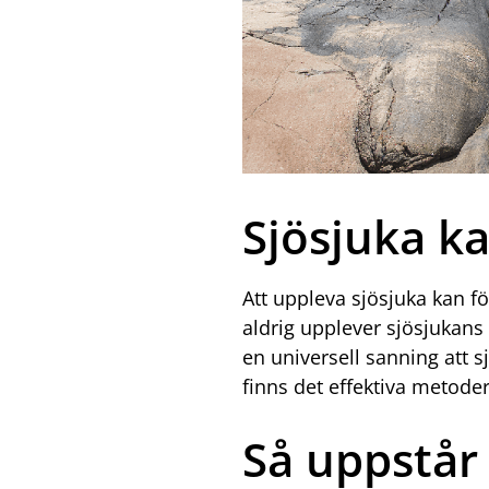
Sjösjuka k
Att uppleva sjösjuka kan f
aldrig upplever sjösjukans
en universell sanning att 
finns det effektiva metode
Så uppstår