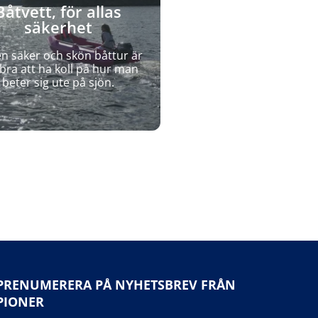
Båtvett, för allas
säkerhet
en säker och skön båttur är
bra att ha koll på hur man
beter sig ute på sjön.
PRENUMERERA PÅ NYHETSBREV FRÅN
PIONER