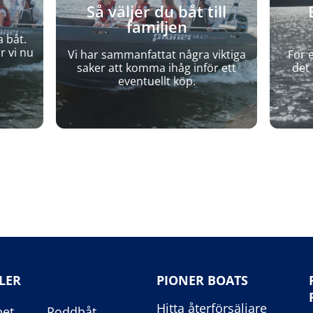
Så väljer du båt till
familjen
a båt.
r vi nu
Vi har sammanfattat några viktiga
För 
saker att komma ihåg inför ett
det 
eventuellt köp.
LER
PIONER BOATS
Hitta återförsäljare
pet
Roddbåt