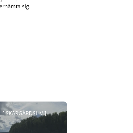
terhämta sig.
SKÄRGÅRDSLIV