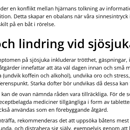
åder en konflikt mellan hjärnans tolkning av informat
tion. Detta skapar en obalans när våra sinnesintryc
kilt på en båt i rörelse.
h lindring vid sjösjuk
tomen på sjösjuka inkluderar trötthet, gäspningar, 
tgärder innefattar att äta väl dagen innan och små 
a (undvik koffein och alkohol), undvika oro och stress
eferenspunkt. Starka dofter bör undvikas då dessa kan 
ka kan de ovan nämnda råden vara tillräckliga. För de
eceptbelagda mediciner tillgängliga i form av tablett
kså användas som en förebyggande åtgärd.
t inträffa, rekommenderas det att uppsöka båtens mes
unda, och distrahera sig själv, exempelvis genom at