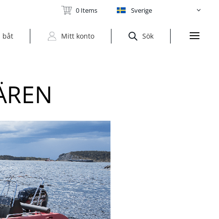
0 Items
Sverige
 båt
Mitt konto
Sök
VÄREN