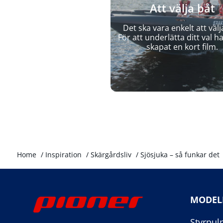
Att välja båt
Det ska vara enkelt att välj
För att underlätta ditt val ha
skapat en kort film.
Home
/
Inspiration
/
Skärgårdsliv
/
Sjösjuka – så funkar det
MODEL
Styrpul