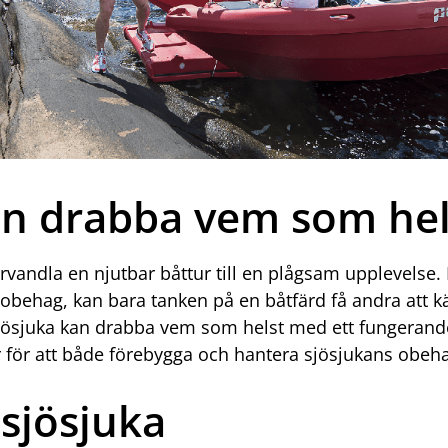
an drabba vem som hel
örvandla en njutbar båttur till en plågsam upplevelse
 obehag, kan bara tanken på en båtfärd få andra att k
sjösjuka kan drabba vem som helst med ett fungerande
r för att både förebygga och hantera sjösjukans obeh
 sjösjuka