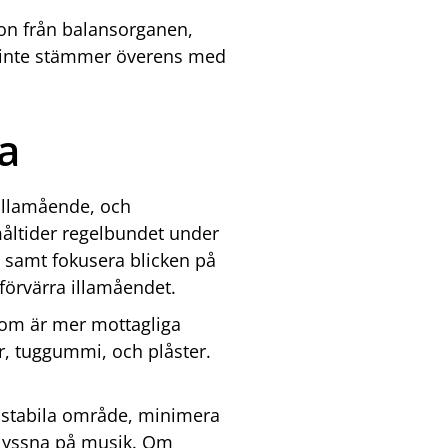
ion från balansorganen,
k inte stämmer överens med
a
illamående, och
måltider regelbundet under
, samt fokusera blicken på
förvärra illamåendet.
 som är mer mottagliga
er, tuggummi, och plåster.
t stabila område, minimera
t lyssna på musik. Om