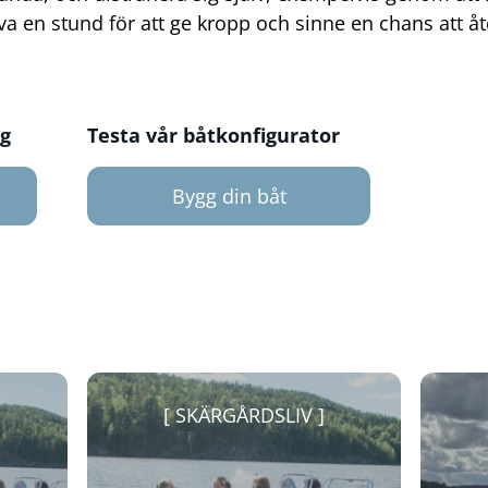
sova en stund för att ge kropp och sinne en chans att å
ng
Testa vår båtkonfigurator
a
Bygg din båt
SKÄRGÅRDSLIV