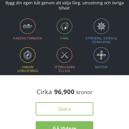
Bygg din egen båt genom att välja färg, utrustning och övriga
tillval:
PAKETALTERNATIV
FÄRG
STYRNING, SÄTEN &
FÖRVARING
ANNAN
YTTERLIGARE
MOTOR
UTRUSTNING
TILLVAL
Cirka
96,900
kronor
Spara
Gå Vidare