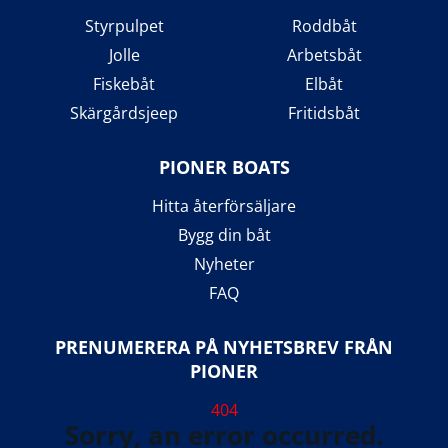
Styrpulpet
Roddbåt
Jolle
Arbetsbåt
Fiskebåt
Elbåt
Skärgårdsjeep
Fritidsbåt
PIONER BOATS
Hitta återförsäljare
Bygg din båt
Nyheter
FAQ
PRENUMERERA PÅ NYHETSBREV FRÅN
PIONER
404
Sorry, an error occurred.