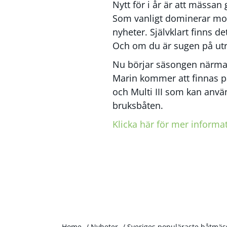
Nytt för i år är att mässan
Som vanligt dominerar motor
nyheter. Självklart finns de
Och om du är sugen på utru
Nu börjar säsongen närma s
Marin kommer att finnas på
och Multi III som kan använ
bruksbåten.
Klicka här för mer inform
Home
/
Nyheter
/
Sveriges populäraste båtmäs