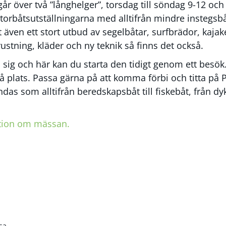
 går över två ”långhelger”, torsdag till söndag 9-12 och
båtsutställningarna med alltifrån mindre instegsbåtar
t även ett stort utbud av segelbåtar, surfbrädor, kajake
stning, kläder och ny teknik så finns det också.
ig och här kan du starta den tidigt genom ett besök. 
 plats. Passa gärna på att komma förbi och titta på 
das som alltifrån beredskapsbåt till fiskebåt, från dyk
ation om mässan.
sa