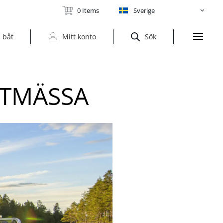
0 Items
Sverige
 båt
Mitt konto
Sök
ÅTMÄSSA